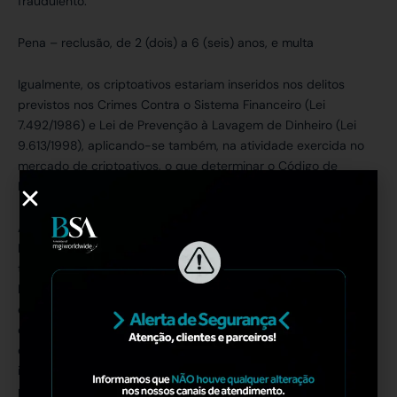
fraudulento.
Pena – reclusão, de 2 (dois) a 6 (seis) anos, e multa
Igualmente, os criptoativos estariam inseridos nos delitos
previstos nos Crimes Contra o Sistema Financeiro (Lei
7.492/1986) e Lei de Prevenção à Lavagem de Dinheiro (Lei
9.613/1998), aplicando-se também, na atividade exercida no
mercado de criptoativos, o que determinar o Código de
Defesa do Consumidor.
A partir desta breve explanação, percebe-se que o texto do
PL 4401/2021 poderá ser emendado no curso de sua
tramitação, a qual aguarda deliberação pela Câmara dos
Deputados desde maio de 2022. Ainda, será possível, por
exemplo, que outros temas sejam discutidos, como é o caso
do PL 1600/2022, a qual se postula a alteração do artigo 835
do Código de Processo Civil, para que os criptoativos sejam
inseridos explicitamente na ordem de penhora dos ativos que
podem ser buscados em uma Execução.