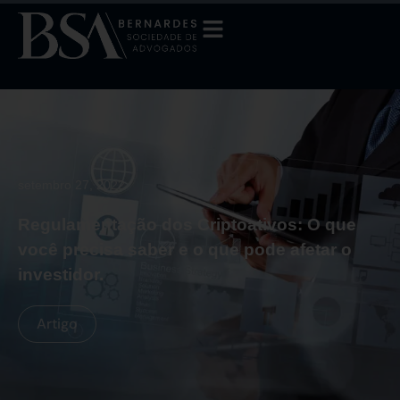
setembro 27, 2022
Regulamentação dos Criptoativos: O que
você precisa saber e o que pode afetar o
investidor.
Artigo