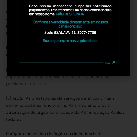
Certamente a regulamentação dos criptoativos detêm amplo
de debate, que será explorado com exaustão pelos
legisladores, e, posteriormente, pelas Autoridades
Competentes, tais como a CVM e o BACEN.
Fique ligado em nossas próximas publicações sobre este tema
e demais assuntos no Mercado Financeiro e de Capitais.
[1]
https://www.infomoney.com.br/mercados/mercado-de-
criptomoedas-nao-precisa-de-mais-regulacao-diz-
presidente-da-sec/
[2]
Art. 2º As prestadoras de serviços de ativos virtuais
somente poderão funcionar no País mediante prévia
autorização de órgão ou entidade da Administração Pública
federal.
Parágrafo único. Ato do órgão ou da entidade da