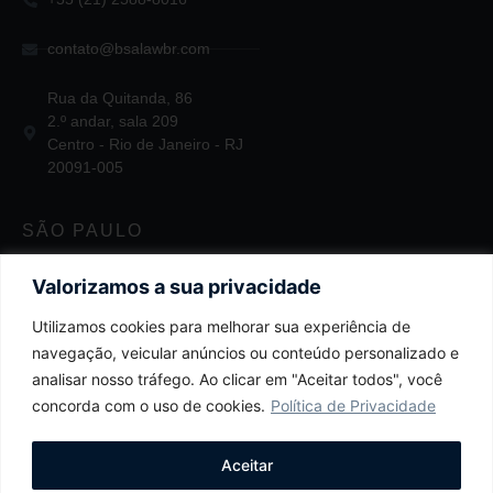
contato@bsalawbr.com
Rua da Quitanda, 86
2.º andar, sala 209
Centro - Rio de Janeiro - RJ
20091-005
SÃO PAULO
+55 11 2124-3747
Valorizamos a sua privacidade
Utilizamos cookies para melhorar sua experiência de
contato@bsalawbr.com
navegação, veicular anúncios ou conteúdo personalizado e
Av. Juscelino Kubitschek, 1455
analisar nosso tráfego. Ao clicar em "Aceitar todos", você
4.º andar
concorda com o uso de cookies.
Política de Privacidade
Itaim Bibi - São Paulo - SP
04543-011
Aceitar