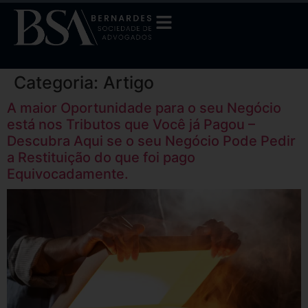
Categoria:
Artigo
A maior Oportunidade para o seu Negócio
está nos Tributos que Você já Pagou –
Descubra Aqui se o seu Negócio Pode Pedir
a Restituição do que foi pago
Equivocadamente.