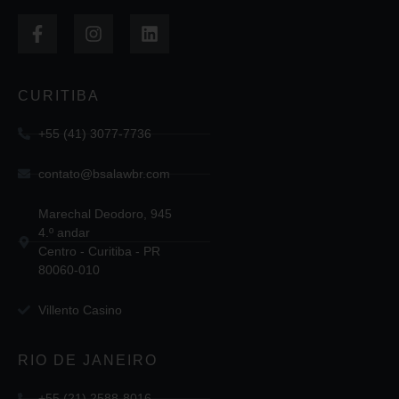
CURITIBA
+55 (41) 3077-7736
contato@bsalawbr.com
Marechal Deodoro, 945
4.º andar
Centro - Curitiba - PR
80060-010
Villento Casino
RIO DE JANEIRO
+55 (21) 2588-8016