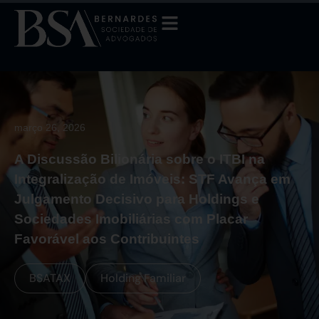
março 26, 2026
A Discussão Bilionária sobre o ITBI na
Integralização de Imóveis: STF Avança em
Julgamento Decisivo para Holdings e
Sociedades Imobiliárias com Placar
Favorável aos Contribuintes
BSATAX
Holding Familiar