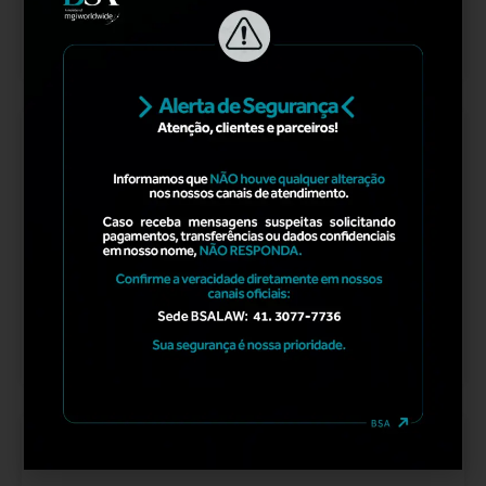
LER MAIS
ARTIGO
,
BSATAX
AGOSTO 25, 2025
A maior Oportunidade para o seu Negócio está nos
Tributos que Você já Pagou – Descubra Aqui se o
seu Negócio Pode Pedir a Restituição do que foi
pago Equivocadamente.
LER MAIS
ARTIGO
,
BSASITS
,
BSATAX
AGOSTO 21, 2025