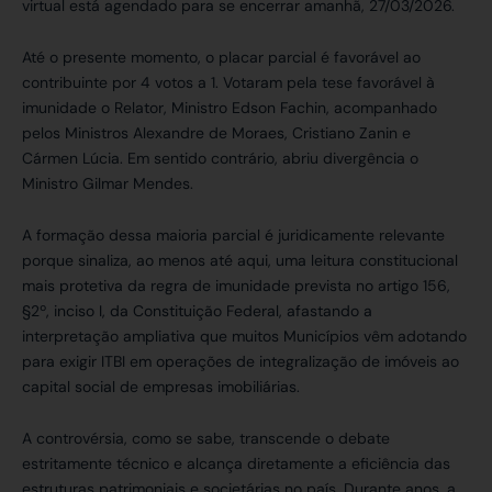
virtual está agendado para se encerrar amanhã, 27/03/2026.
Até o presente momento, o placar parcial é favorável ao
contribuinte por 4 votos a 1. Votaram pela tese favorável à
imunidade o Relator, Ministro Edson Fachin, acompanhado
pelos Ministros Alexandre de Moraes, Cristiano Zanin e
Cármen Lúcia. Em sentido contrário, abriu divergência o
Ministro Gilmar Mendes.
A formação dessa maioria parcial é juridicamente relevante
porque sinaliza, ao menos até aqui, uma leitura constitucional
mais protetiva da regra de imunidade prevista no artigo 156,
§2º, inciso I, da Constituição Federal, afastando a
interpretação ampliativa que muitos Municípios vêm adotando
para exigir ITBI em operações de integralização de imóveis ao
capital social de empresas imobiliárias.
A controvérsia, como se sabe, transcende o debate
estritamente técnico e alcança diretamente a eficiência das
estruturas patrimoniais e societárias no país. Durante anos, a