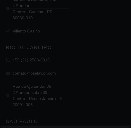
4.º andar
Centro - Curitiba - PR
80060-010
Villento Casino
RIO DE JANEIRO
+55 (21) 2588-8016
contato@bsalawbr.com
Rua da Quitanda, 86
2.º andar, sala 209
Centro - Rio de Janeiro - RJ
20091-005
SÃO PAULO