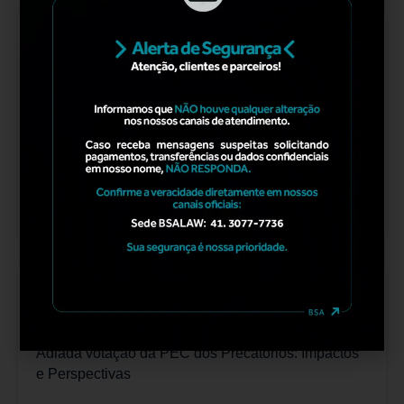
ARTIGO
,
BSATAX
AGOSTO 25, 2025
A maior Oportunidade para o seu Negócio está nos
Tributos que Você já Pagou – Descubra Aqui se o
seu Negócio Pode Pedir a Restituição do que foi
pago Equivocadamente.
LER MAIS
ARTIGO
,
BSASITS
,
BSATAX
AGOSTO 21, 2025
Adiada votação da PEC dos Precatórios: Impactos
e Perspectivas