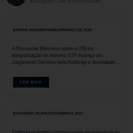
Advogada Cível e Empresarial.
BSATAX
,
HOLDING FAMILIAR
MARÇO 26, 2026
A Discussão Bilionária sobre o ITBI na
Integralização de Imóveis: STF Avança em
Julgamento Decisivo para Holdings e Sociedades
Imobiliárias com Placar Favorável aos
Contribuintes
LER MAIS
BSACREDIT
,
BSATAX
SETEMBRO 4, 2025
Entenda os limites constitucionais da majoração do