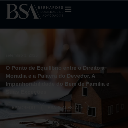
setembro 3, 2025
O Ponto de Equilíbrio entre o Direito à
Moradia e a Palavra do Devedor. A
Impenhorabilidade do Bem de Família e
Suas Exceções
BSACREDIT
BSAREALESTATE