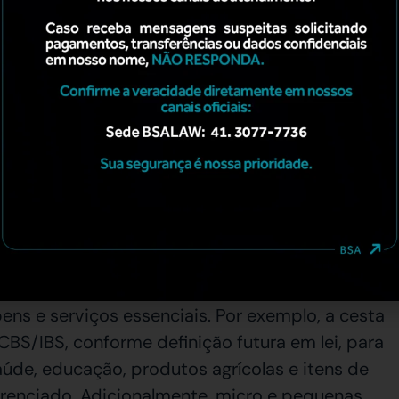
o, do transporte, do destino da mercadoria
: Os novos tributos CBS/IBS seguirão a lógica
 a cumulatividade típica de alguns tributos. A
o documento fiscal deverá informar o valor do
tribuinte e ao consumidor final clareza sobre
sas, isso exigirá atualizações nos sistemas de
trole de créditos e débitos tributários, já que
deia seguinte (salvo exceções definidas).
a Constitucional e a Lei Complementar preveem
ens e serviços essenciais. Por exemplo, a cesta
CBS/IBS, conforme definição futura em lei, para
aúde, educação, produtos agrícolas e itens de
erenciado. Adicionalmente, micro e pequenas