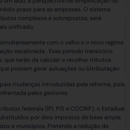
e um lado, a perspectiva de simplificação no
e médio prazo para as empresas. O sistema
ributos complexos e sobrepostos, será
is unificado.
r simultaneamente com o velho e o novo regime
ação escalonada . Esse período transitório
que terão de calcular e recolher tributos
s que possam gerar autuações ou bitributação
ipais mudanças introduzidas pela reforma, pois
nfrentada pelos gestores:
ributos federais (IPI, PIS e COCINF), o Estadual
 substituídos por dois impostos de base ampla
ados e municípios. Pretende a redução de