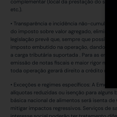
complementar (local da prestação do serviç
etc.).
• Transparência e incidência não-cumulativa
do imposto sobre valor agregado, eliminando
legislação prevê que, sempre que possível, 
imposto embutido na operação, dando ao con
a carga tributária suportada . Para as empre
emissão de notas fiscais e maior rigor no con
toda operação gerará direito a crédito na ca
• Exceções e regimes específicos: A Emend
alíquotas reduzidas ou isenção para alguns b
básica nacional de alimentos será isenta de 
mitigar impactos regressivos. Serviços de s
interesse social poderão ter tratamento dif