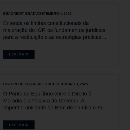
BSACREDIT
,
BSATAX
SETEMBRO 4, 2025
Entenda os limites constitucionais da
majoração do IOF, os fundamentos jurídicos
para a restituição e as estratégias práticas
para contribuintes.
LER MAIS
BSACREDIT
,
BSAREALESTATE
SETEMBRO 3, 2025
O Ponto de Equilíbrio entre o Direito à
Moradia e a Palavra do Devedor. A
Impenhorabilidade do Bem de Família e Suas
Exceções
LER MAIS