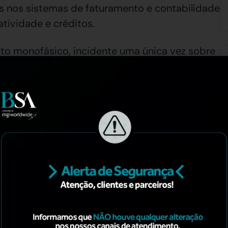
es nos sistemas de faturamento e contabilidade
tividade e créditos.
ributo monofásico, incidente uma única vez sobre
udiciais à saúde ou ao meio ambiente . Esse
 nesses itens, demandando atenção especial de
mas, entre outros, que passarão a ter uma
segundo o qual os tributos sobre bens e
final, e não na origem da produção. Isso
a cada estado ou município será destinada ao
tende acabar com a “guerra fiscal” entre
 apuração e repartição da receita – as
calização do fato gerador definidas em lei