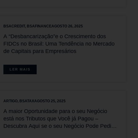
BSACREDIT
,
BSAFINANCE
AGOSTO 26, 2025
A “Desbancarização”e o Crescimento dos
FIDCs no Brasil: Uma Tendência no Mercado
de Capitais para Empresários
LER MAIS
ARTIGO
,
BSATAX
AGOSTO 25, 2025
A maior Oportunidade para o seu Negócio
está nos Tributos que Você já Pagou –
Descubra Aqui se o seu Negócio Pode Pedir a
Restituição do que foi pago Equivocadamente.