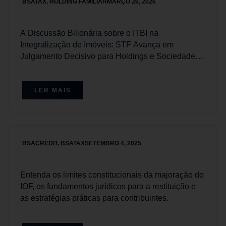
BSATAX
,
HOLDING FAMILIAR
MARÇO 26, 2026
A Discussão Bilionária sobre o ITBI na
Integralização de Imóveis: STF Avança em
Julgamento Decisivo para Holdings e Sociedades
Imobiliárias com Placar Favorável aos
Contribuintes
LER MAIS
BSACREDIT
,
BSATAX
SETEMBRO 4, 2025
Entenda os limites constitucionais da majoração do
IOF, os fundamentos jurídicos para a restituição e
as estratégias práticas para contribuintes.