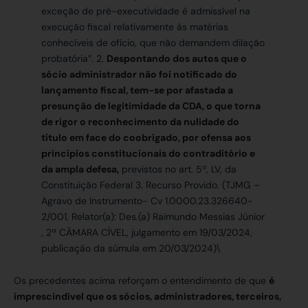
exceção de pré-executividade é admissível na
execução fiscal relativamente às matérias
conhecíveis de ofício, que não demandem dilação
probatória”. 2.
Despontando dos autos que o
sócio administrador não foi notificado do
lançamento fiscal, tem-se por afastada a
presunção de legitimidade da CDA, o que torna
de rigor o reconhecimento da nulidade do
título em face do coobrigado, por ofensa aos
princípios constitucionais do contraditório e
da ampla defesa,
previstos no art. 5º, LV, da
Constituição Federal 3. Recurso Provido. (TJMG –
Agravo de Instrumento- Cv 1.0000.23.326640-
2/001, Relator(a): Des.(a) Raimundo Messias Júnior
, 2ª CÂMARA CÍVEL, julgamento em 19/03/2024,
publicação da súmula em 20/03/2024)\
Os precedentes acima reforçam o entendimento de que
é
imprescindível que os sócios, administradores, terceiros,