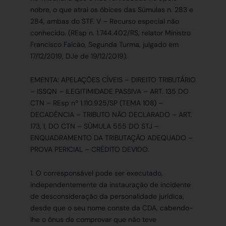
nobre, o que atrai os óbices das Súmulas n. 283 e
284, ambas do STF. V – Recurso especial não
conhecido. (REsp n. 1.744.402/RS, relator Ministro
Francisco Falcão, Segunda Turma, julgado em
17/12/2019, DJe de 19/12/2019).
EMENTA: APELAÇÕES CÍVEIS – DIREITO TRIBUTÁRIO
– ISSQN – ILEGITIMIDADE PASSIVA – ART. 135 DO
CTN – REsp nº 1.110.925/SP (TEMA 108) –
DECADÊNCIA – TRIBUTO NÃO DECLARADO – ART.
173, I, DO CTN – SÚMULA 555 DO STJ –
ENQUADRAMENTO DA TRIBUTAÇÃO ADEQUADO –
PROVA PERICIAL – CRÉDITO DEVIDO.
1. O corresponsável pode ser executado,
independentemente da instauração de incidente
de desconsideração da personalidade jurídica,
desde que o seu nome conste da CDA, cabendo-
lhe o ônus de comprovar que não teve