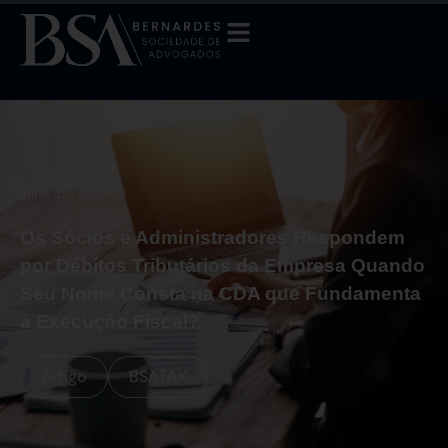
julho 15, 2025
Os Sócios e Administradores Respondem
por Débitos Tributários da Empresa Quando
Seu Nome Consta na CDA que Fundamenta
a Execução Fiscal?
Artigo
BSATAX