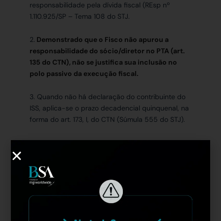
responsabilidade pela dívida fiscal (REsp nº
1.110.925/SP – Tema 108 do STJ.
2.
Demonstrado que o Fisco não apurou a
responsabilidade do sócio/diretor no PTA (art.
135 do CTN), não se justifica sua inclusão no
polo passivo da execução fiscal.
3. Quando não há declaração do contribuinte do
ISS, aplica-se o prazo decadencial quinquenal, na
forma do art. 173, I, do CTN (Súmula 555 do STJ).
4. Não caracterizada a tributação sobre
“Agenciamento, corretagem ou intermediação de
títulos quaisquer”, não há de se aplicar a hipótese
excepcional prevista no item 59 da Lista de
Serviços do Decreto-Lei 406/1968.
5. A conclusão da perícia, realizada sob o crivo do