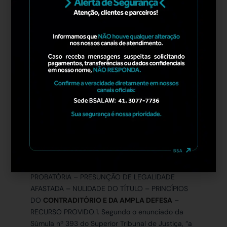
contraditório e da ampla defesa, deve ser
acolhida, sobretudo quando ausente qualquer
prova nos autos em sentido contrário e não tiver
sido impugnada pelas partes. (TJMG – Apelação
Cível 1.0000.24.093276-4/001, Relator(a): Des.(a)
Carlos Henrique Perpétuo Braga , 19ª CÂMARA
CÍVEL, julgamento em 11/04/2024, publicação da
súmula em 18/04/2024)
AGRAVO DE INSTRUMENTO – EXECUÇÃO FISCAL –
EXCEÇÃO DE PRÉ-EXECUTIVIDADE –
ILEGITIMIDADE PASSIVA –
SÓCIO INSCRITO NA
CDA
–
INEXISTÊNCIA DE NOTIFICAÇÃO NO
PROCESSO TRIBUTÁRIO ADMINISTRATIVO
–
MATÉRIA QUE PRESCINDE DE DILAÇÃO
PROBATÓRIA – PRESUNÇÃO DE LEGALIDADE
AFASTADA – NULIDADE DO TÍTULO – PRINCÍPIOS
DO
CONTRADITÓRIO E DA AMPLA DEFESA
–
RECURSO PROVIDO.1. Segundo o enunciado da
Súmula nº 393 do Superior Tribunal de Justiça, “a