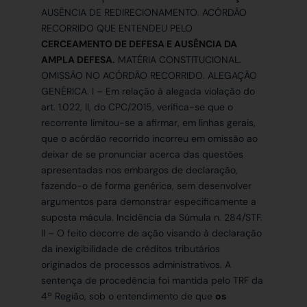
AUSÊNCIA DE REDIRECIONAMENTO. ACÓRDÃO
RECORRIDO QUE ENTENDEU PELO
CERCEAMENTO DE DEFESA E AUSÊNCIA DA
AMPLA DEFESA.
MATÉRIA CONSTITUCIONAL.
OMISSÃO NO ACÓRDÃO RECORRIDO. ALEGAÇÃO
GENÉRICA. I – Em relação à alegada violação do
art. 1.022, II, do CPC/2015, verifica-se que o
recorrente limitou-se a afirmar, em linhas gerais,
que o acórdão recorrido incorreu em omissão ao
deixar de se pronunciar acerca das questões
apresentadas nos embargos de declaração,
fazendo-o de forma genérica, sem desenvolver
argumentos para demonstrar especificamente a
suposta mácula. Incidência da Súmula n. 284/STF.
II – O feito decorre de ação visando à declaração
da inexigibilidade de créditos tributários
originados de processos administrativos. A
sentença de procedência foi mantida pelo TRF da
4ª Região, sob o entendimento de que
os