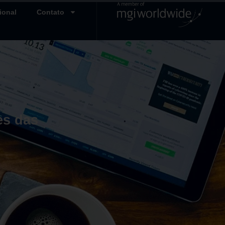
ional
Contato
es das