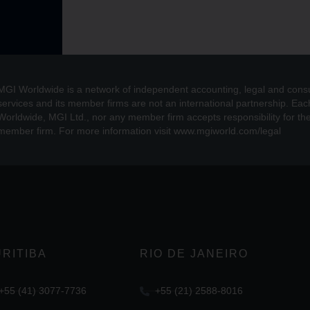
MGI Worldwide is a network of independent accounting, legal and cons
services and its member firms are not an international partnership. Ea
Worldwide, MGI Ltd., nor any member firm accepts responsibility for the 
member firm. For more information visit www.mgiworld.com/legal
RITIBA
RIO DE JANEIRO
+55 (41) 3077-7736
+55 (21) 2588-8016