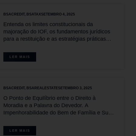
BSACREDIT
,
BSATAX
SETEMBRO 4, 2025
Entenda os limites constitucionais da
majoração do IOF, os fundamentos jurídicos
para a restituição e as estratégias práticas
para contribuintes.
LER MAIS
BSACREDIT
,
BSAREALESTATE
SETEMBRO 3, 2025
O Ponto de Equilíbrio entre o Direito à
Moradia e a Palavra do Devedor. A
Impenhorabilidade do Bem de Família e Suas
Exceções
LER MAIS