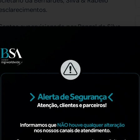
ietário da Bernardes, Silva & Rabello
esclarecimentos.
Santos supervisionado por Rangel da Silva