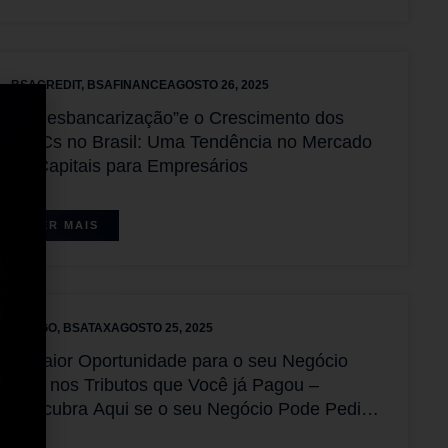
BSACREDIT
,
BSAFINANCE
AGOSTO 26, 2025
A “Desbancarização”e o Crescimento dos
FIDCs no Brasil: Uma Tendência no Mercado
de Capitais para Empresários
LER MAIS
ARTIGO
,
BSATAX
AGOSTO 25, 2025
A maior Oportunidade para o seu Negócio
está nos Tributos que Você já Pagou –
Descubra Aqui se o seu Negócio Pode Pedir a
Restituição do que foi pago Equivocadamente.