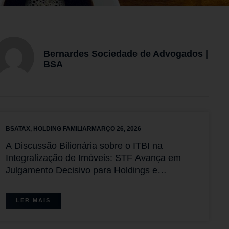
Bernardes Sociedade de Advogados |
BSA
BSATAX
,
HOLDING FAMILIAR
MARÇO 26, 2026
A Discussão Bilionária sobre o ITBI na
Integralização de Imóveis: STF Avança em
Julgamento Decisivo para Holdings e
Sociedades Imobiliárias com Placar Favorável
aos Contribuintes
LER MAIS