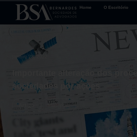
Home
O Escritório
janeiro 28, 2022
Importante alteração dos proc
sociedades por ações
Artigo
Matérias