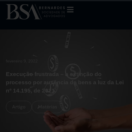
fevereiro 9, 2022
Execução frustrada – a extinção do
processo por ausência de bens a luz da Lei
nº 14.195, de 2021.
Artigo
Matérias