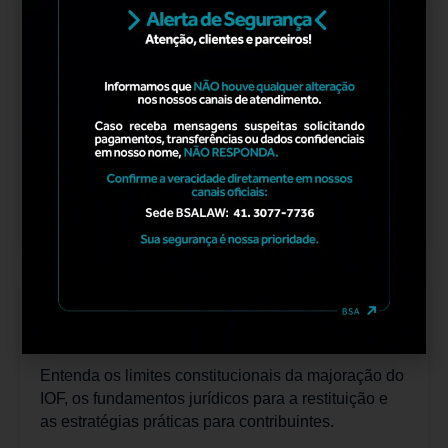
BSATAX
,
HOLDING FAMILIAR
MARÇO 26, 2026
A Discussão Bilionária sobre o ITBI na
Integralização de Imóveis: STF Avança em
Julgamento Decisivo para Holdings e Sociedades
Imobiliárias com Placar Favorável aos
Contribuintes
LER MAIS
BSACREDIT
,
BSATAX
SETEMBRO 4, 2025
Entenda os limites constitucionais da majoração do
IOF, os fundamentos jurídicos para a restituição e
as estratégias práticas para contribuintes.