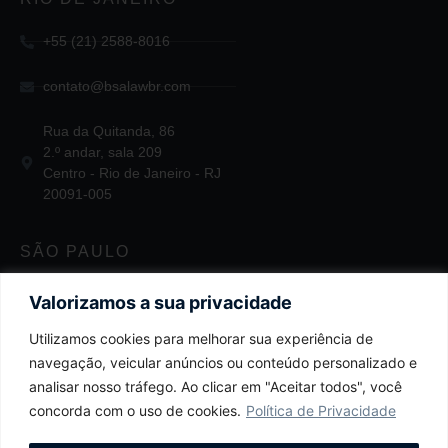
+55 (21) 2588-8016
contato@bsalawbr.com
Rua da Quitanda, 86
2.º andar, sala 209
Centro - Rio de Janeiro - RJ
20091-005
SÃO PAULO
+55 11 2124-3747
Valorizamos a sua privacidade
Utilizamos cookies para melhorar sua experiência de
contato@bsalawbr.com
navegação, veicular anúncios ou conteúdo personalizado e
Av. Juscelino Kubitschek, 1455
analisar nosso tráfego. Ao clicar em "Aceitar todos", você
4.º andar
concorda com o uso de cookies.
Política de Privacidade
Itaim Bibi - São Paulo - SP
04543-011