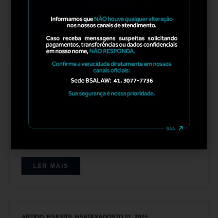
LER MAIS
ARTIGO
,
BSATAX
AGOSTO 25, 2025
A maior Oportunidade para o seu Negócio está nos
Tributos que Você já Pagou – Descubra Aqui se o
seu Negócio Pode Pedir a Restituição do que foi
pago Equivocadamente.
LER MAIS
ARTIGO
,
BSASITS
,
BSATAX
AGOSTO 21, 2025