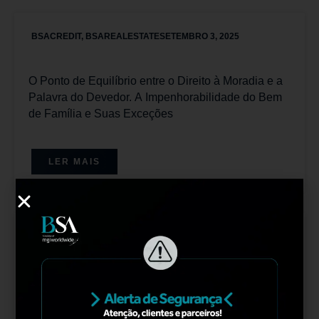
BSACREDIT
,
BSAREALESTATE
SETEMBRO 3, 2025
O Ponto de Equilíbrio entre o Direito à Moradia e a
Palavra do Devedor. A Impenhorabilidade do Bem
de Família e Suas Exceções
LER MAIS
BSACREDIT
,
BSAFINANCE
AGOSTO 26, 2025
A “Desbancarização”e o Crescimento dos FIDCs no
Brasil: Uma Tendência no Mercado de Capitais
para Empresários