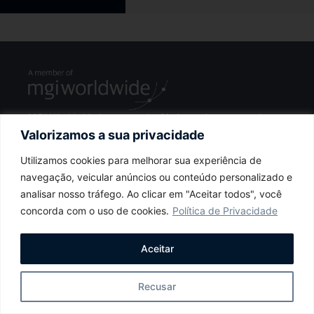
MGI Worldwide is a network of independent accounting,
legal and consulting firms. MGI Worldwide does not
Valorizamos a sua privacidade
provide any services and its member firms are not an
international partnership. Each member firm is a separate
Utilizamos cookies para melhorar sua experiência de
entity and none of MGI Worldwide, MGI Ltd., nor any
navegação, veicular anúncios ou conteúdo personalizado e
member firm accepts responsibility for the activities, work,
analisar nosso tráfego. Ao clicar em "Aceitar todos", você
opinions or services of any other member firm. For more
concorda com o uso de cookies.
Política de Privacidade
information visit www.mgiworld.com/legal
Aceitar
Precisa de ajuda?
Recusar