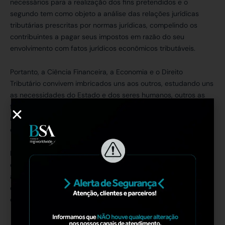
necessários para a realização dos fins pretendidos e o
segundo tem como objeto a análise das relações jurídicas
tributárias prescritas por normas jurídicas, compelindo os
contribuintes a pagar seus impostos em razão do seu
envolvimento com fatos jurídicos econômicos tributáveis.
Portanto, a Ciência Financeira, a Economia e o Direito
Tributário convivem imbricados uns aos outros, estudando uns
as necessidades do Estado e dos seres humanos, outros as
formas de consecução desses fins e outros estudando os
meios especificamente adotados, sua composição, forma,
características, etc.
Dessa forma, Economia e Direito Tributário, bem como outras
ciências estudam os mesmos fenômenos, no entanto, sob
aspectos distintos, formando premissas próprias de cada
ciência e que podem ser úteis para a realização do bem
comum quando analisadas em conjunto.
II.2 –
O INSTRUMENTO JURÍDICO/ECONÔMICO TRIBUTO
–