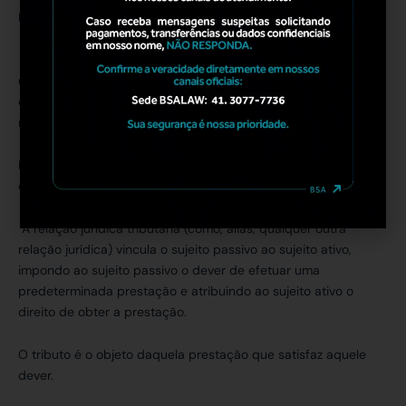
ECONOMIA E O DIREITO TRIBUTÁRIO
O tributo é um instrumento jurídico econômico que pode ser
utilizado pelo Estado com diversos fins, e todos com reflexos
e/ou finalidades econômicas, o que demonstra com clareza a
relação entre o Direito Tributário e a Economia.
Importante conceituar juridicamente tributo conforme
ensinamento de Alfredo Augusto Becker a seguir transcrito:
A relação jurídica tributária (como, aliás, qualquer outra
relação jurídica) vincula o sujeito passivo ao sujeito ativo,
impondo ao sujeito passivo o dever de efetuar uma
predeterminada prestação e atribuindo ao sujeito ativo o
direito de obter a prestação.
O tributo é o objeto daquela prestação que satisfaz aquele
dever.