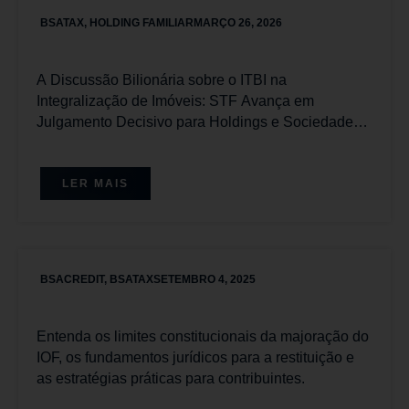
BSATAX
,
HOLDING FAMILIAR
MARÇO 26, 2026
A Discussão Bilionária sobre o ITBI na
Integralização de Imóveis: STF Avança em
Julgamento Decisivo para Holdings e Sociedades
Imobiliárias com Placar Favorável aos
Contribuintes
LER MAIS
BSACREDIT
,
BSATAX
SETEMBRO 4, 2025
Entenda os limites constitucionais da majoração do
IOF, os fundamentos jurídicos para a restituição e
as estratégias práticas para contribuintes.