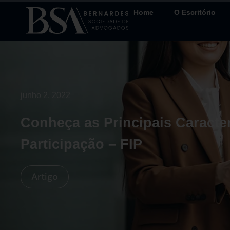
Home
O Escritório
junho 2, 2022
Conheça as Principais Caracte
Participação – FIP
Artigo