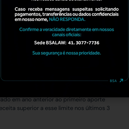
so decisório da sociedade investida
. De
essariamente, o FIP a possuir o controle
a estratégia e gestão da sociedade investida.
VM 578 acima citado permite o investimento
nvestimento, será indispensável observar o
mitadas investidas pelo FIP – Capital
é R$ 16.000.000,00 (dezesseis milhões de
rrado em ano anterior ao primeiro aporte
eita superior a esse limite nos últimos 3