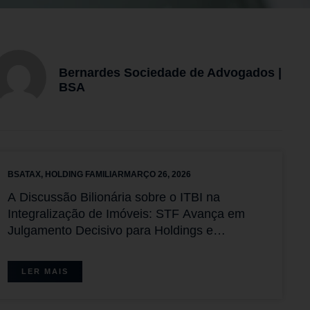
Bernardes Sociedade de Advogados |
BSA
BSATAX
,
HOLDING FAMILIAR
MARÇO 26, 2026
A Discussão Bilionária sobre o ITBI na
Integralização de Imóveis: STF Avança em
Julgamento Decisivo para Holdings e
Sociedades Imobiliárias com Placar Favorável
aos Contribuintes
LER MAIS