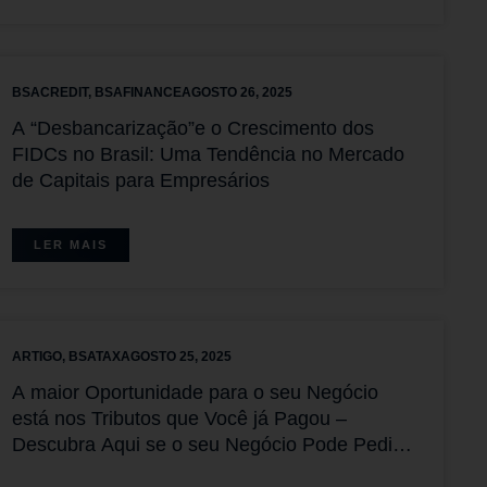
BSACREDIT
,
BSAFINANCE
AGOSTO 26, 2025
A “Desbancarização”e o Crescimento dos
FIDCs no Brasil: Uma Tendência no Mercado
de Capitais para Empresários
LER MAIS
ARTIGO
,
BSATAX
AGOSTO 25, 2025
A maior Oportunidade para o seu Negócio
está nos Tributos que Você já Pagou –
Descubra Aqui se o seu Negócio Pode Pedir a
Restituição do que foi pago Equivocadamente.