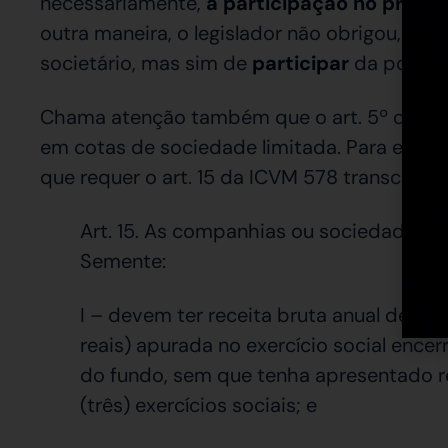
necessariamente,
a participação no proces
outra maneira, o legislador não obrigou, nec
societário, mas sim de
participar
da polític
Chama atenção também que o art. 5º da IC
em cotas de sociedade limitada. Para esse i
que requer o art. 15 da ICVM 578 transcrito:
Art. 15. As companhias ou sociedades li
Semente:
I – devem ter receita bruta anual de at
reais) apurada no exercício social ence
do fundo, sem que tenha apresentado rec
(três) exercícios sociais; e