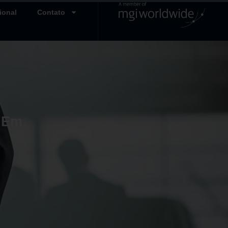
ional
Contato
o Em