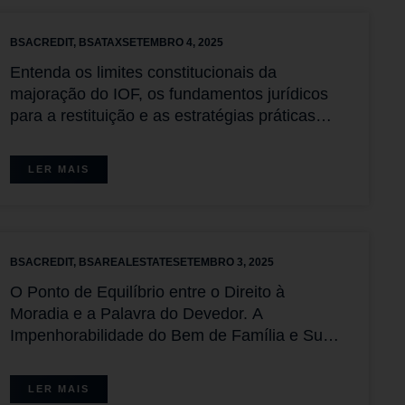
BSACREDIT
,
BSATAX
SETEMBRO 4, 2025
Entenda os limites constitucionais da
majoração do IOF, os fundamentos jurídicos
para a restituição e as estratégias práticas
para contribuintes.
LER MAIS
BSACREDIT
,
BSAREALESTATE
SETEMBRO 3, 2025
O Ponto de Equilíbrio entre o Direito à
Moradia e a Palavra do Devedor. A
Impenhorabilidade do Bem de Família e Suas
Exceções
LER MAIS