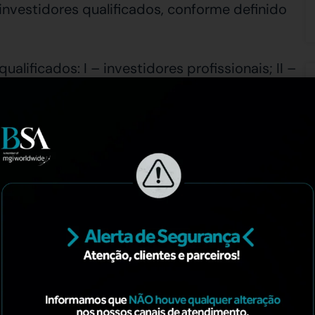
nvestidores qualificados, conforme definido
alificados: I – investidores profissionais; II –
nvestimentos financeiros em valor superior a
 adicionalmente, atestem por escrito sua
e termo próprio, de acordo com o Anexo 9-B;III
ovadas em exames de qualificação técnica ou
como requisitos para o registro de agentes
de carteira, analistas e consultores de
sos próprios; e IV – clubes de investimento,
ou mais cotistas, que sejam investidores
ticipação societária deve conter,