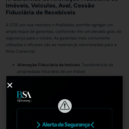
Imóveis, Veículos, Aval, Cessão
Fiduciária de Recebíveis
A CCB, por sua natureza e finalidade, permite agregar um
amplo leque de garantias, conferindo-lhe um elevado grau de
segurança para o credor. As garantias mais comumente
utilizadas e eficazes são as mesmas já mencionadas para a
Nota Comercial:
Alienação Fiduciária de Imóveis
: Transferência da
propriedade fiduciária de um imóvel.
Alienação Fiduciária de Veículos:
Transferência da
propriedade fiduciária de veículos.
Aval:
Garantia pessoal de terceiro.
Cessão Fiduciária de Recebíveis:
Transferência
fiduciária de direitos de créditos futuros. Essa é a
garantia que merece especial atenção quando o