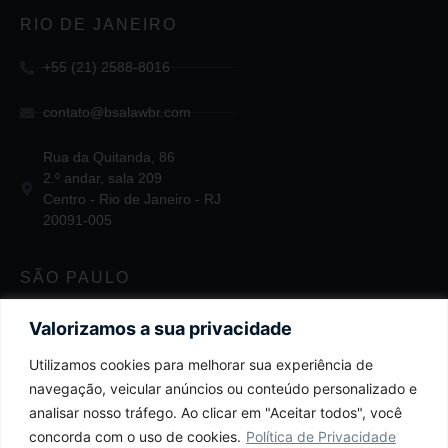
RIO DE JANEIRO
+55 (21) 2588-8016
contato@bsalawbr.com
Rua da Quitanda, 86
2.º andar, sala 209
Centro - Rio de Janeiro - RJ
20091-005
SÃO PAULO
+55 11 2124-3747
Valorizamos a sua privacidade
Utilizamos cookies para melhorar sua experiência de
contato@bsalawbr.com
navegação, veicular anúncios ou conteúdo personalizado e
Av. Juscelino Kubitschek, 1455
analisar nosso tráfego. Ao clicar em "Aceitar todos", você
4.º andar
concorda com o uso de cookies.
Política de Privacidade