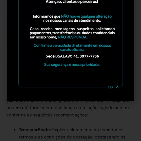
objetivo é proteger o crédito contra a recuperação
judicial do cedente.
Salientando a importância de além escolha e a correta,
formalizar e promover os devidos registros das garantias nas
repartições competentes, proporcionando maior eficácia da
proteção dos credores.
XI.
Implementando a CCB e a Nota
Comercial nas Estruturas de Crédito
A adoção de instrumentos como a CCB e a Nota Comercial
não precisa comprometer a relação com os tomadores
(clientes). Pelo contrário, quando bem explicados e aplicados,
podem até fortalecer a confiança na relação, agindo sempre
conforme as seguintes recomendações:
Transparência:
Explicar claramente ao tomador os
termos e as condições da operação, destacando os