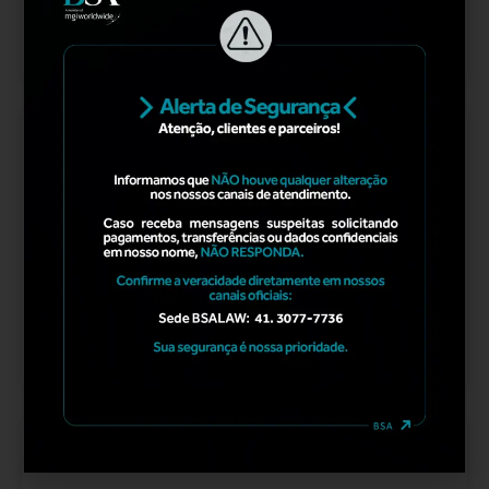
LER MAIS
BSACREDIT
,
BSAFINANCE
AGOSTO 26, 2025
A “Desbancarização”e o Crescimento dos FIDCs no
Brasil: Uma Tendência no Mercado de Capitais
para Empresários
LER MAIS
ARTIGO
,
BSATAX
AGOSTO 25, 2025