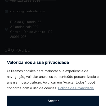
+55 (21) 2588-8016
contato@bsalawbr.com
Rua da Quitanda, 86
2.º andar, sala 209
Centro - Rio de Janeiro - RJ
20091-005
SÃO PAULO
+55 11 2124-3747
Valorizamos a sua privacidade
Utilizamos cookies para melhorar sua experiência de
contato@bsalawbr.com
navegação, veicular anúncios ou conteúdo personalizado e
Av. Juscelino Kubitschek, 1455
analisar nosso tráfego. Ao clicar em "Aceitar todos", você
4.º andar
concorda com o uso de cookies.
Política de Privacidade
Itaim Bibi - São Paulo - SP
04543-011
Aceitar