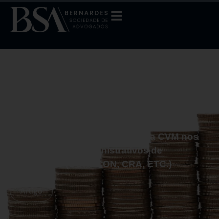
maio 11, 2022
A ausência de obrigatoriedade do registro
de empresas gestoras de fundos de
investimento já fiscalizadas pela CVM nos
demais órgãos administrativos de
fiscalização (CORECON, CRA, ETC.)
Artigo