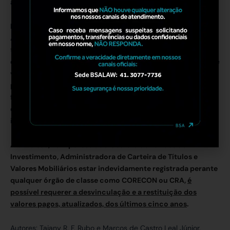
ao exercício da atividade.
Desta forma, caso a Gestora de Fundos de Investimento,
Administradora de Carteira de Títulos e Valores Mobiliários
tenha recebido ofícios de fiscalização ou cobranças indevidas
dos órgãos de fiscalização (CORECON, CRA, Etc.), é importante
verificar a legalidade da exigência, bem como a atividade
preponderante da empresa nos documentos societários e
fiscais, para que seja viabilizada a discussão de tais
exigências, afastando a obrigatoriedade ao pagamento,
indevido, de anuidades e demais multas impostas.
Além disso, na hipótese de a Gestora de Fundos de
Investimento, Administradora de Carteira de Títulos e
Valores Mobiliários estar indevidamente registrada perante
qualquer órgão de classe como CORECON ou CRA,
é
possível requerer a desvinculação e a restituição dos
valores pagos, atualizados, dos últimos cinco anos
.
Autores: Taiany R. F. Rubo e Marcos de Castro Leal Júnior.