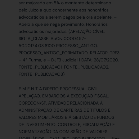
ser majorado em 5% o montante determinado
pelo Juízo a quo concernente aos honorários
advocatícios a serem pagos pela ora apelante. –
Apelo a que se nega provimento. Honorários
advocatícios majorados. (APELAÇÃO CÍVEL.
SIGLA_CLASSE: ApCiv 0000457-
50.2017.4.03.6100 PROCESSO_ANTIGO:
PROCESSO_ANTIGO_FORMATADO. RELATOR, TRF3
– 4ª Turma, e – DJF3 Judicial 1 DATA: 28/07/2020.
FONTE_PUBLICACAO1, FONTE_PUBLICACAO2,
FONTE_PUBLICACAO3)
E M E N T A DIREITO PROCESSUAL CIVIL.
APELAÇÃO. EMBARGOS À EXECUÇÃO FISCAL.
CORECON/SP. ATIVIDADE RELACIONADA À
ADMINISTRAÇÃO DE CARTEIRAS DE TÍTULOS E
VALORES MOBILIÁRIOS E À GESTÃO DE FUNDOS
DE INVESTIMENTO. CONTROLE, FISCALIZAÇÃO E
NORMATIZAÇÃO DA COMISSÃO DE VALORES
MOBILIÁRIOS – CVM. RECURSO IMPROVIDO.
– Nos