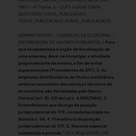
PROCESSO_ANTIGO_FORMATADO, RELATORC,
TRF3 – 4ª Turma, e – DJF3 Judicial 1 DATA:
28/07/2020 FONTE_PUBLICACAO1:
.FONTE_PUBLICACAO2: .FONTE_PUBLICACAO3)
ADMINISTRATIVO – CONSELHO DE ECONOMIA –
DISTRIBUIDORA DE VALORES MOBILIÁRIOS. 1.
Para
que se estabeleça o órgão de fiscalização de
uma empresa, deve-se investigar a atividade
preponderante da mesma, a fim de evitar
superposições (Precedentes do STF). 2. As
empresas distribuidoras de títulos mobiliários,
embora necessitem dos serviços técnicos do
economista, são fiscalizadas pelo Banco
Central (art. 10, VIII da Lei n. 4.595/1964). 3.
Entendimento que diverge da posição
jurisprudencial do TFR, consubstanciada na
Súmula n. 96. 4. Prevalência da posição
jurisprudencial do STF. 5. Recurso especial
conhecido e provido
.” (STJ. REsp 59378 / PR;