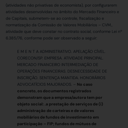
(atividades não privativas de economista), por configurarem
atividades desenvolvidas no âmbito do Mercado Financeiro e
de Capitais, submetem-se ao controle, fiscalização e
normatização da Comissão de Valores Mobiliários – CVM.,
atividade que deve constar no contrato social, conforme Lei nº
6.385/76, conforme pode ser observado a seguir:
E M E N T A ADMINISTRATIVO. APELAÇÃO CÍVEL.
CORECON/SP. EMPRESA. ATIVIDADE PRINCIPAL.
MERCADO FINANCEIRO INTERMEDIAÇÃO DE
OPERAÇÕES FINANCEIRAS. DESNECESSIDADE DE
INSCRIÇÃO. SENTENÇA MANTIDA. HONORÁRIOS
ADVOCATÍCIOS MAJORADOS. –
No caso
concreto, os documentos registrados
demonstram que a empresa/autora tem por
objeto social: .a prestação de serviços de (i)
administração de carteiras e de valores
mobiliários de fundos de investimento em
participação – FIP; fundos de mútuos de