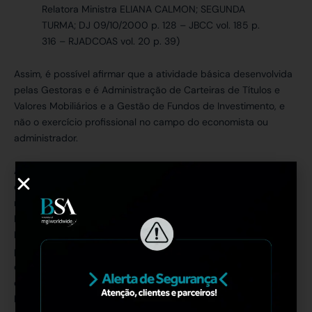
Relatora Ministra ELIANA CALMON; SEGUNDA
TURMA; DJ 09/10/2000 p. 128 – JBCC vol. 185 p.
316 – RJADCOAS vol. 20 p. 39)
Assim, é possível afirmar que a atividade básica desenvolvida
pelas Gestoras e é Administração de Carteiras de Títulos e
Valores Mobiliários e a Gestão de Fundos de Investimento, e
não o exercício profissional no campo do economista ou
administrador.
Ainda, as Gestoras de Títulos de Valores Mobiliários ou Fundos
de Investimentos, desde o início das suas atividades, são
reguladas e fiscalizadas pela CVM – Comissão de Valores
Mobiliários – autarquia federal que normatiza e regula o
Mercado de Capitais, conforme estabelecido por legislação
própria. De forma que a obrigatoriedade de registro em
órgãos de fiscalização para além da CVM resulta em
onerosidade excessiva às Gestoras e Administradoras de
Fundos de Investimentos, barreira burocrática desnecessária