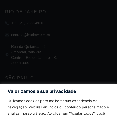
RIO DE JANEIRO
+55 (21) 2588-8016
contato@bsalawbr.com
Rua da Quitanda, 86
2.º andar, sala 209
Centro - Rio de Janeiro - RJ
20091-005
SÃO PAULO
+55 11 2124-3747
Valorizamos a sua privacidade
Utilizamos cookies para melhorar sua experiência de
contato@bsalawbr.com
navegação, veicular anúncios ou conteúdo personalizado e
Av. Juscelino Kubitschek, 1455
analisar nosso tráfego. Ao clicar em "Aceitar todos", você