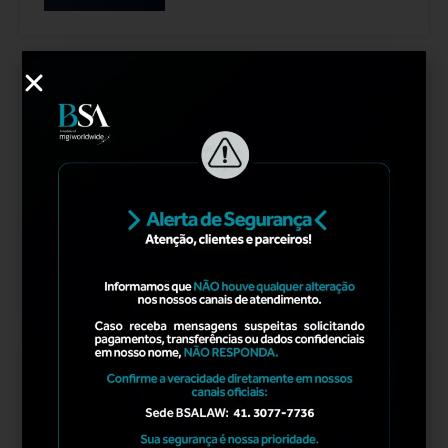
BSACREDIT
,
BSAREALESTATE
SETEMBRO 3, 2025
O Ponto de Equilíbrio entre o Direito à Moradia e a
Palavra do Devedor. A Impenhorabilidade do Bem
de Família e Suas Exceções
LER MAIS
BSACREDIT
,
BSAFINANCE
AGOSTO 26, 2025
A “Desbancarização”e o Crescimento dos FIDCs no