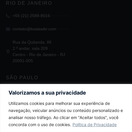
RIO DE JANEIRO
+55 (21) 2588-8016
contato@bsalawbr.com
Rua da Quitanda, 86
2.º andar, sala 209
Centro - Rio de Janeiro - RJ
20091-005
SÃO PAULO
+55 11 2124-3747
Valorizamos a sua privacidade
Utilizamos cookies para melhorar sua experiência de
contato@bsalawbr.com
navegação, veicular anúncios ou conteúdo personalizado e
Av. Juscelino Kubitschek, 1455
analisar nosso tráfego. Ao clicar em "Aceitar todos", você
4.º andar
concorda com o uso de cookies.
Política de Privacidade
Itaim Bibi - São Paulo - SP