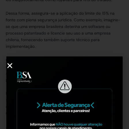
Dessa forma, assegura-se a aplicação do limite de 15% na
fonte com plena segurança jurídica. Como exemplo, imagine-
se que uma empresa brasileira detenha um software ou
processo patenteado e licencie seu uso a uma empresa
chilena, fornecendo também suporte técnico para
implementação.
O fluxo de pagamentos do Chile para o Brasil nesse contrato
de “royalties + assistência técnica” será tributado no Chile em
apenas 15%, conforme art. 12 do tratado, ao invés da alíquota
padrão chilena sobre royalties externos.
No Brasil, a receita de royalties ingressa como exportação de
serviços/tecnologia, isenta das contribuições PIS/COFINS
devido à imunidade constitucional das receitas de exportação
(CF art. 149, §2º, I).
Além disso, não incide ISSQN sobre serviços exportados cujo