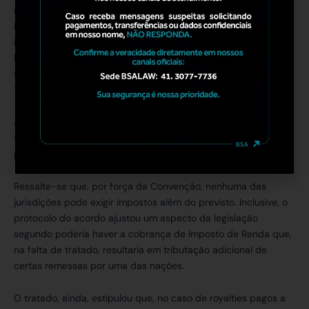
resultado se verifique no exterior. E quanto ao Imposto de
Renda da empresa brasileira, ela poderá compensar
integralmente o imposto de 15% retido no Chile, eliminando a
bitributação (já que o Brasil tributará o lucro dessa operação à
sua alíquota regular de IR/CSLL, podendo deduzir o crédito de
15% pago lá fora).
Assim, a empresa brasileira sofre, na prática, apenas a carga
tributária acordada (que muitas vezes acaba limitada ao
próprio imposto chileno já retido).
Ressalte-se que, por força da Convenção, nenhuma das
jurisdições pode exigir impostos além do previsto. Inclusive, o
protocolo do acordo ajustou um aspecto da legislação
segundo poderia haver a cobrança de Imposto de Renda que,
na falta de tratado, resultaria em tributação adicional de
certas remessas por uma das nações.
O tratado, ainda, estipulou que, no caso de royalties pagos a