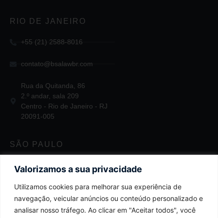
RIO DE JANEIRO
+55 (21) 2588-8016
contato@bsalawbr.com
Rua da Quitanda, 86
2.º andar, sala 209
Centro - Rio de Janeiro - RJ
20091-005
SÃO PAULO
+55 11 2124-3747
Valorizamos a sua privacidade
Utilizamos cookies para melhorar sua experiência de
contato@bsalawbr.com
navegação, veicular anúncios ou conteúdo personalizado e
Av. Juscelino Kubitschek, 1455
analisar nosso tráfego. Ao clicar em "Aceitar todos", você