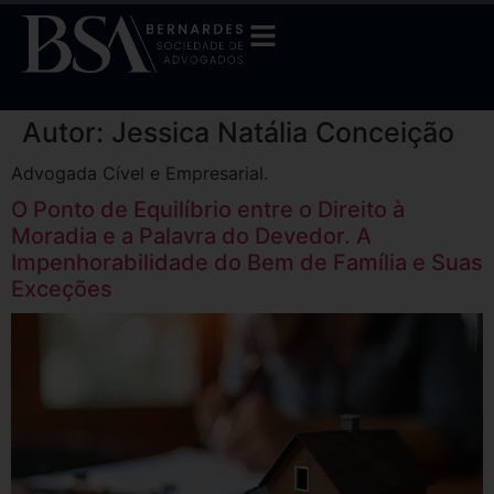
Autor:
Jessica Natália Conceição
Advogada Cível e Empresarial.
O Ponto de Equilíbrio entre o Direito à
Moradia e a Palavra do Devedor. A
Impenhorabilidade do Bem de Família e Suas
Exceções