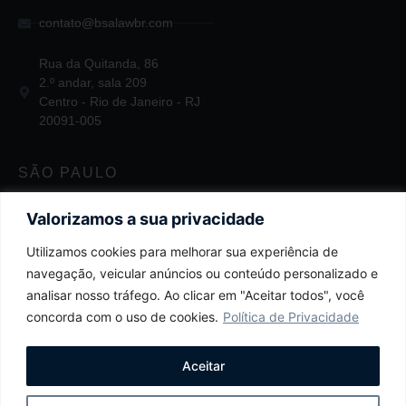
contato@bsalawbr.com
Rua da Quitanda, 86
2.º andar, sala 209
Centro - Rio de Janeiro - RJ
20091-005
SÃO PAULO
+55 11 2124-3747
Valorizamos a sua privacidade
Utilizamos cookies para melhorar sua experiência de
contato@bsalawbr.com
navegação, veicular anúncios ou conteúdo personalizado e
Av. Juscelino Kubitschek, 1455
analisar nosso tráfego. Ao clicar em "Aceitar todos", você
4.º andar
concorda com o uso de cookies.
Política de Privacidade
Itaim Bibi - São Paulo - SP
04543-011
Aceitar