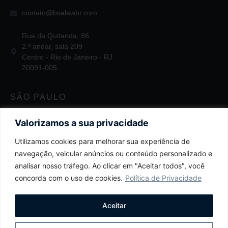
contato@bsalawbr.com
Rua da Quitanda, 86
2.º andar, sala 209
Centro - Rio de Janeiro - RJ
20091-005
SÃO PAULO
+55 11 2124-3747
Valorizamos a sua privacidade
Utilizamos cookies para melhorar sua experiência de
contato@bsalawbr.com
navegação, veicular anúncios ou conteúdo personalizado e
Av. Juscelino Kubitschek, 1455
analisar nosso tráfego. Ao clicar em "Aceitar todos", você
4.º andar
concorda com o uso de cookies.
Política de Privacidade
Itaim Bibi - São Paulo - SP
04543-011
Aceitar