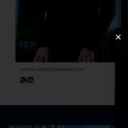
adriane.latreille@bsalawbr.com